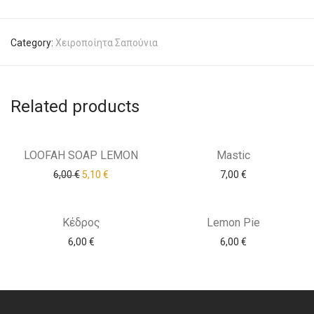
Category:
Χειροποίητα Σαπούνια
Related products
-
15
%
LOOFAH SOAP LEMON
Mastic
Original price was: 6,00 €.
Current price is: 5,10 €.
6,00
€
5,10
€
7,00
€
Κέδρος
Lemon Pie
6,00
€
6,00
€