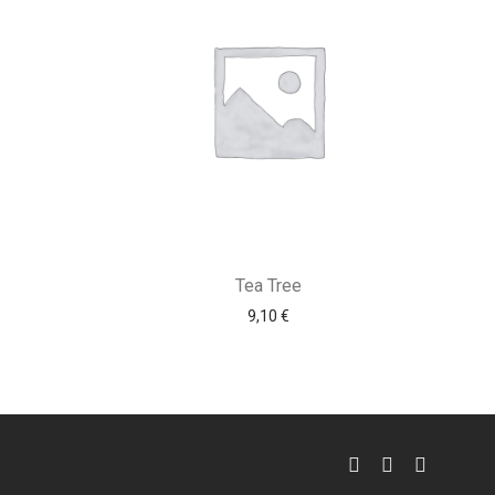
Tea Tree
9,10
€