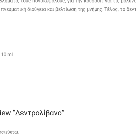
βλήματα, τους πονοκεφάλους, για την κούραση, για τις μολύν
 πνευματική διαύγεια και βελτίωση της μνήμης. Τέλος, το δεν
10 ml
eview “Δεντρολίβανο”
οσιεύεται.